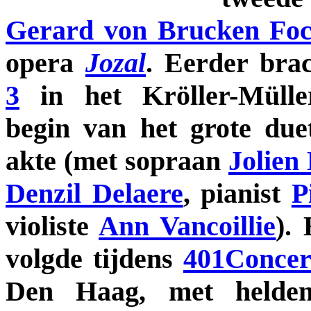
Gerard von Brucken Fo
opera
Jozal
. Eerder bra
3
in het Kröller-Müll
begin van het grote due
akte (met sopraan
Jolien
Denzil Delaere
, pianist
P
violiste
Ann Vancoillie
).
volgde tijdens
401Concer
Den Haag, met helde