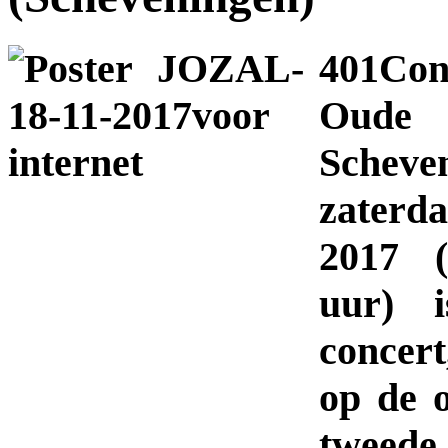
401Con
Oude
Sche
zaterd
2017 (
uur) i
concert
op de 
twee