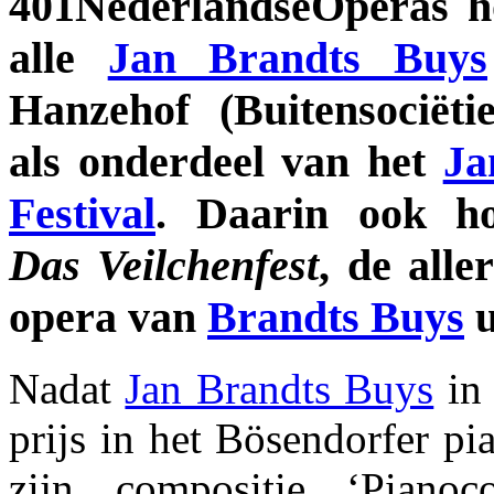
401NederlandseOperas h
alle
Jan Brandts Buys
Hanzehof (Buitensociëti
als onderdeel van het
Ja
Festival
. Daarin ook ho
Das Veilchenfest
, de alle
opera van
Brandts Buys
u
Nadat
Jan Brandts Buys
in 
prijs in het Bösendorfer p
zijn compositie ‘Piano