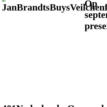
Op 
sep
prese