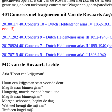
geschreven opera's, is dat Van de Rovaart later met
Loh en Grien
een 
genre mag op een toekomstig concert met Wagner epigonen/parodieën
401Concerts met fragmenen uit Van de Rovaarts
Lief
20180114 401Concerts 10 – Dutch Heldentenor arias IV 1852-19
event!!)
20171202 401Concerts 9 – Dutch Heldentenor arias III 1852-1940 
20170924 401Concerts 7 – Dutch Heldentenor arias II 1895-1940 (rec
20170715 401Concerts 5 – Dutch Heldentenor aria's I 1893-1940
MC van de Rovaart: Liefde
Aria 'Hoort een krijgsman'
Hoort een krijgsman staat voor de deur
Mag ik naar binnen gaan?
Hongerig, moede roept d’arme u toe
Mag ik naar binnengaan?
Morgen schoonen, begint de dag
Wat wel brengt die mij aan?
Treft een kogel mij?