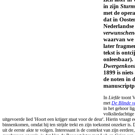
in zijn
Sturm
met de oper
dat in Ooste
Nederlandse 
verwunschen
waarvan we 
later fragme
tekst is ontc
onleesbaar)
Dwergenkon
1899 is niet
de noten in 
manuscriptpa
In
Liefde
toont V
met
De Blinde v
in het gehoor li
volksliedachtige 
uitgevoerde lied 'Hoort een krijger staat voor de deur'. Hierin vraagt 
binnenkomen, omdat hij ten strijde trekt en zijn toekomst onzeker is. De
uit de eerste akte te volgen. Interessant is de contekst van zijn eerder