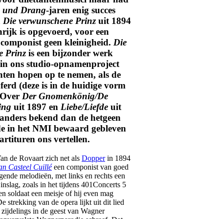
 und Drang
-jaren enig succes
a
Die verwunschene Prinz
uit 1894
nrijk is opgevoerd, voor een
componist geen kleinigheid.
Die
e Prinz
is een bijzonder werk
in ons studio-opnamenproject
nten hopen op te nemen, als de
ijferd (deze is in de huidige vorm
. Over
Der Gnomenkönig/De
ing
uit 1897 en
Liebe/Liefde
uit
s anders bekend dan de hetgeen
de in het NMI bewaard gebleven
rtituren ons vertellen.
an de Rovaart zich net als
Dopper
in 1894
an Casteel Cuillé
een componist van goed
ggende melodieën, met links en rechts een
inslag, zoals in het tijdens 401Concerts 5
een soldaat een meisje of hij even mag
 strekking van de opera lijkt uit dit lied
e, zijdelings in de geest van Wagner