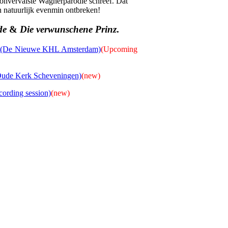
onvervalste Wagnerparodie schreef. Dat
 natuurlijk evenmin ontbreken!
de
&
Die verwunschene Prinz
.
31 (De Nieuwe KHL Amsterdam)
(Upcoming
(Oude Kerk Scheveningen)
(new)
ording session)
(new)