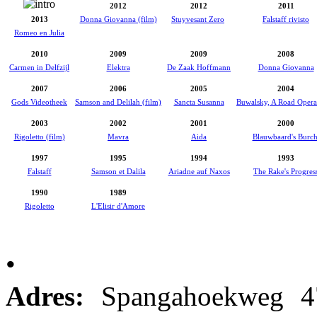
2012
2012
2011
2013
Donna Giovanna (film)
Stuyvesant Zero
Falstaff rivisto
Romeo en Julia
2010
2009
2009
2008
Carmen in Delfzijl
Elektra
De Zaak Hoffmann
Donna Giovanna
2007
2006
2005
2004
Gods Videotheek
Samson and Delilah (film)
Sancta Susanna
Buwalsky, A Road Oper
2003
2002
2001
2000
Rigoletto (film)
Mavra
Aida
Blauwbaard's Burch
1997
1995
1994
1993
Falstaff
Samson et Dalila
Ariadne auf Naxos
The Rake's Progres
1990
1989
Rigoletto
L'Elisir d'Amore
•
Adres:
Spangahoekweg 4