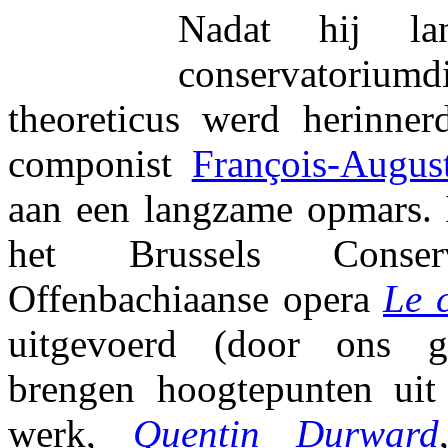
Nadat hij la
conservatoriu
theoreticus werd herinne
componist
François-Augus
aan een langzame opmars.
het Brussels Conser
Offenbachiaanse opera
Le 
uitgevoerd (door ons 
brengen hoogtepunten uit
werk,
Quentin Durward