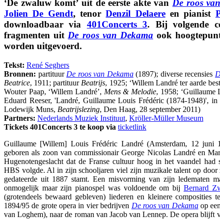
‘De zwaluw komt’ uit de eerste akte van
De roos va
Jolien De Gendt
, tenor
Denzil Delaere
en pianist
P
downloadbaar via
401Concerts 3
. Bij volgende c
fragmenten uit
De roos van Dekama
ook hoogtepun
worden uitgevoerd.
Tekst:
René Seghers
Bronnen:
partituur
De roos van Dekama
(1897); diverse recensies
D
Beatrice
, 1911; partituur
Beatrijs
, 1925; ‘Willem Landré ter aarde bes
Wouter Paap, ‘Willem Landré’,
Mens & Melodie
, 1958; ‘Guillaume 
Eduard Reeser, 'Landré, Guillaume Louis Frédéric (1874-1948)', i
Lodewijk Muns,
Beatrijslezing
, Den Haag, 28 september 2011)
Partners:
Nederlands Muziek Instituut
,
Kröller-Müller Museum
Tickets 401Concerts 3 te koop via
ticketlink
Guillaume [Willem] Louis Frédéric Landré (Amsterdam, 12 juni 
geboren als zoon van commissionair George Nicolas Landré en Mar
Hugenotengeslacht dat de Franse cultuur hoog in het vaandel had s
HBS volgde. Al in zijn schooljaren viel zijn muzikale talent op door
gedateerde uit 1887 stamt. Een misvorming van zijn ledematen ma
onmogelijk maar zijn pianospel was voldoende om bij
Bernard Z
(grotendeels bewaard gebleven) liederen en kleinere composities 
1894/95 de grote opera in vier bedrijven
De roos van Dekama
op een
van Loghem), naar de roman van Jacob van Lennep. De opera blijft 