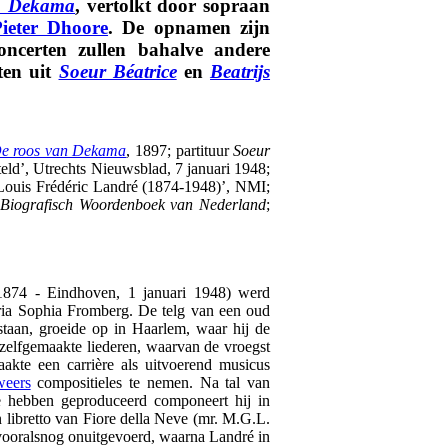
n Dekama
, vertolkt door sopraan
ieter Dhoore
. De opnamen zijn
oncerten zullen bahalve andere
ten uit
Soeur Béatrice
en
Beatrijs
e roos van Dekama
, 1897; partituur
Soeur
teld’, Utrechts Nieuwsblad, 7 januari 1948;
Louis Frédéric Landré (1874-1948)’, NMI;
n
Biografisch Woordenboek van Nederland
;
1874 - Eindhoven, 1 januari 1948) werd
ia Sophia Fromberg. De telg van een oud
taan, groeide op in Haarlem, waar hij de
 zelfgemaakte liederen, waarvan de vroegst
akte een carrière als uitvoerend musicus
weers
compositieles te nemen. Na tal van
te hebben geproduceerd componeert hij in
 libretto van Fiore della Neve (mr. M.G.L.
vooralsnog onuitgevoerd, waarna Landré in