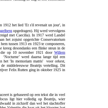
912 het lied 'Et s'il revenait un jour', in
gelberg
opgedragen). Hij werd vervolgens
enigd met Caecilia). In 1917 werd Landré
an het zojuist opgerichte Conservatorium
 hem tussen 1913 en 1923 te componeren,
ie kreeg desondanks een flinke steun in de
3, die op 10 november 1921 door
Willem
‘Nocturne’ werd daarna lange tijd een
an het 'In memoriam matris' voor orkest,
e middeleeuwse Beatrijs vertelling. Dit
rijver Felix Rutten ging in oktober 1925 in
uceert is gebaseerd op een tekst die in veel
ocus ligt hier volledig op Beatrijs, wier
waald in zichzelf dan wel het slachtoffer
er Valentijn die haar uit het klooster laat