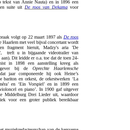
op tekst van Annie Nauta) en in 1896 een
een suite uit
De roos van Dekama
voor
braak volgt op 22 maart 1897 als
De roos
e Haarlem met veel bijval concertant wordt
en fragment hieruit, Madzy's aria 'De
, treft u in bijgaande videotrailer van
aan). Dit leidde er o.a. toe dat de toen 24-
nist in 1898 een aanstelling kreeg als
aggever bij de
Oprechte Haarlemsche
dat jaar componeerde hij ook Heine’s
r bariton en orkest, de orkestwerken ‘La
éra’ en ‘Ein Vorspiel’ en in 1899 een
violoncel en piano’. In 1900 gaf uitgever
e Middelburg Drei Lieder uit, waardoor
iek voor een groter publiek bereikbaar
et muziekredacteurschap van de kersverse