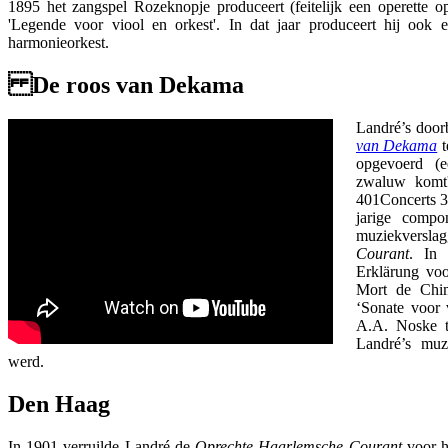
1895 het zangspel Rozeknopje produceert (feitelijk een operette 
'Legende voor viool en orkest'. In dat jaar produceert hij ook 
harmonieorkest.
De roos van Dekama
Landré’s door
van Dekama
t
opgevoerd (e
zwaluw komt'
401Concerts 3 
jarige compo
muziekversl
Courant
. In 
Erklärung voo
Mort de Chim
‘Sonate voor 
A.A. Noske t
Landré’s muz
werd.
Den Haag
In 1901 verruilde Landré de
Oprechte Haarlemsche Courant
voor h