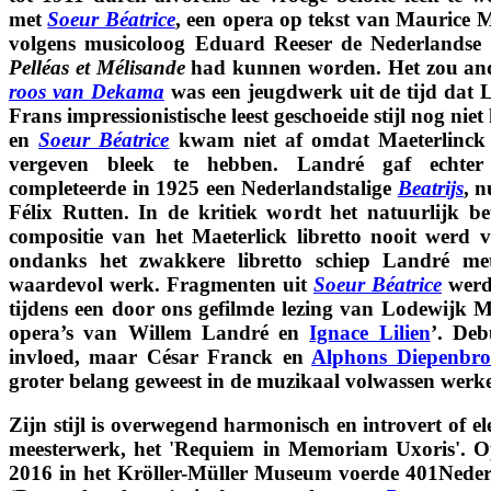
met
Soeur Béatrice
, een opera op tekst van Maurice M
volgens musicoloog Eduard Reeser de Nederlandse
Pelléas et Mélisande
had kunnen worden. Het zou and
roos van Dekama
was een jeugdwerk uit de tijd dat 
Frans impressionistische leest geschoeide stijl nog ni
en
Soeur Béatrice
kwam niet af omdat Maeterlinck 
vergeven bleek te hebben. Landré gaf echte
completeerde in 1925 een Nederlandstalige
Beatrijs
, n
Félix Rutten. In de kritiek wordt het natuurlijk b
compositie van het Maeterlick libretto nooit werd 
ondanks het zwakkere libretto schiep Landré m
waardevol werk. Fragmenten uit
Soeur Béatrice
werd
tijdens een door ons gefilmde lezing van Lodewijk Mu
opera’s van Willem Landré en
Ignace Lilien
’. Deb
invloed, maar César Franck en
Alphons Diepenbro
groter belang geweest in de muzikaal volwassen wer
Zijn stijl is overwegend harmonisch en introvert of el
meesterwerk, het 'Requiem in Memoriam Uxoris'. 
2016 in het Kröller-Müller Museum voerde 401Neder