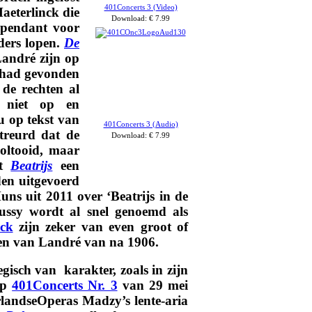
401Concerts 3 (Video)
aeterlinck die
Download: € 7.99
 pendant voor
ers lopen.
De
Landré zijn op
et had gevonden
de rechten al
r niet op en
u op tekst van
401Concerts 3 (Audio)
etreurd dat de
Download: €
7.99
voltooid, maar
et
Beatrijs
een
en uitgevoerd
ns uit 2011 over ‘Beatrijs in de
ussy wordt al snel genoemd als
ck
zijn zeker van even groot of
ken van Landré van na 1906.
egisch van karakter, zoals in zijn
Op
401Concerts Nr. 3
van 29 mei
landseOperas Madzy’s lente-aria