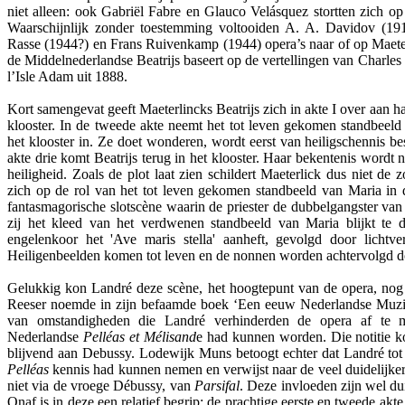
niet alleen: ook Gabriël Fabre en Glauco Velásquez stortten zich op 
Waarschijnlijk zonder toestemming voltooiden A. A. Davidov (191
Rasse (1944?) en Frans Ruivenkamp (1944) opera’s naar of op Maet
de Middelnederlandse Beatrijs baseert op de vertellingen van Charles 
l’Isle Adam uit 1888.
Kort samengevat geeft Maeterlincks Beatrijs zich in akte I over aan h
klooster. In de tweede akte neemt het tot leven gekomen standbeeld
het klooster in. Ze doet wonderen, wordt eerst van heiligschennis be
akte drie komt Beatrijs terug in het klooster. Haar bekentenis wordt n
heiligheid. Zoals de plot laat zien schildert Maeterlick dus niet de 
zich op de rol van het tot leven gekomen standbeeld van Maria in 
fantasmagorische slotscène waarin de priester de dubbelgangster van 
zij het kleed van het verdwenen standbeeld van Maria blijkt te 
engelenkoor het 'Ave maris stella' aanheft, gevolgd door lichtv
Heiligenbeelden komen tot leven en de nonnen worden achtervolgd d
Gelukkig kon Landré deze scène, het hoogtepunt van de opera, nog 
Reeser noemde in zijn befaamde boek ‘Een eeuw Nederlandse Muz
van omstandigheden die Landré verhinderden de opera af te 
Nederlandse
Pelléas et Mélisand
e had kunnen worden. Die notitie k
blijvend aan Debussy. Lodewijk Muns betoogt echter dat Landré tot 
Pelléas
kennis had kunnen nemen en verwijst naar de veel duidelijke
niet via de vroege Débussy, van
Parsifal
. Deze invloeden zijn wel dui
Onaf is in deze een relatief begrip: de prachtige eerste en tweede ak