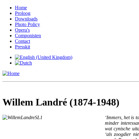
Home
Proloog
Downloads
Photo Policy
Opera's
Componisten
Contact
Presskit
Willem Landré (1874-1948)
‘Immers, het is t
minder interessa
wat cynische uit
‘als zoogdier ni