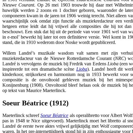
Nieuwe Courant
. Op 26 mei 1903 trouwde hij daar met Wilhelmina
huwelijk werden 2 zoons en 1 dochter geboren, waaronder de late
componeren kwam in de jaren tot 1906 weinig terecht. Niet alleen v
waarschijnlijk ook omdat zijn functie als muziekredacteur een verd
hetgeen ertoe leidt dat hij vrijwel alle composities die hij tot d
beschouwt. Een stuk dat hij uit de periode van voor 1901 wel van wa
in e-mol’ bewerkt hij later tot een definitieve versie. Wel komt in 19
stand, die in 1910 wederom door Noske wordt gepubliceerd.
Willem Landré’s muzikale wasdom valt samen met zijn verhui
muziekredacteur van de Nieuwe Rotterdamsche Courant (
NRC
) wo
Landré is vervolgens de muziek bij Fredrik van Eedens
Lioba
(een we
inspireerde tot een dramatische scène
Lioba
). Landré heeft dit we
kinderkoor, strijkorkest en harmonium nog in 1933 bewerkt voor s
compositie is de onvoltooid gebleven muziek bij het mimesp
Konijnenburg (1908). Onvoltooid bleef helaas ook de muziek bij het
op tekst van Maurice Maeterlinck.
Soeur Béatrice (1912)
Maeterlinck schreef
Soeur Béatrice
als operalibretto voor Albert Wolf
pas in 1948 te Nice uitgevoerd). Maeterlinck moet het libretto al sn
Landré de eerste twee aktes vrijwel gelijktijdig met Wolf componeerd
waren. In het pre-internettijdperk stond hij in zijn enthousiasme voor