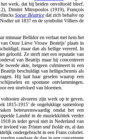
het werk, dat bij beiden onvoltooid bleef.
2), Dimitri Mitropoulos (1919), François
erlincks
Soeur Béatrice
dat zich behalve op
Nodier uit 1837 en de symbolist Villiers de
aar minnaar Bellidor en verlaat met hem het
 van Onze Lieve Vrouw Beatrijs’ plaats in
schuldigd, maar dan als heilige vereerd. In
iet geloofd. Ze sterft met een reputatie van
zondeval van Beatrijs maar hij concentreert
de tweede akte, hetgeen culmineert in een
Beatrijs beschuldigt van heiligschennis als
dragen. Hij laat haar geselen waarop een
erschijnselen en spontane ontvlammingen.
oor een stortvloed van bloemen.
voltooien alvorens zijn werk op te geven.
iek 1815-1915’ de ongelukkige samenloop
maken betreurenswaardig omdat het een
oppelde Landré in de muziekkritiek verder
1918 in ieder geval niet in Nederland van
re invloed van
Tristan und Isolde
en, al dan
delijk ondergebracht in een Frans coloriet.
te zouden vandaag de dag in een concertante