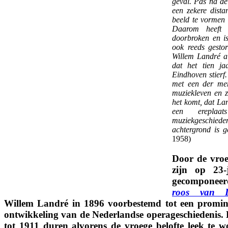
geval. Pas na de
een zekere dista
beeld te vormen 
Daarom heeft d
doorbroken en i
ook reeds gesto
Willem Landré als
dat het tien j
Eindhoven stier
met een der mer
muziekleven en 
het komt, dat Lan
een ereplaa
muziekgeschied
achtergrond is g
1958)
Door de vroe
zijn op 23-j
gecomponee
roos van 
Willem Landré in 1896 voorbestemd tot een promine
ontwikkeling van de Nederlandse operageschiedenis. 
tot 1911 duren alvorens de vroege belofte leek te w