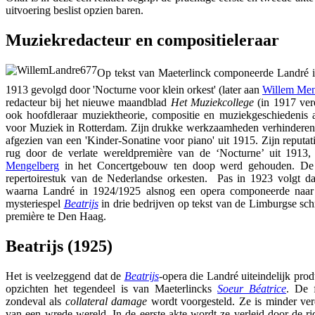
uitvoering beslist opzien baren.
Muziekredacteur en compositieleraar
Op tekst van Maeterlinck componeerde Landré in 1
1913 gevolgd door 'Nocturne voor klein orkest' (later aan
Willem Men
redacteur bij het nieuwe maandblad
Het Muziekcollege
(in 1917 ver
ook hoofdleraar muziektheorie, compositie en muziekgeschiedenis a
voor Muziek in Rotterdam. Zijn drukke werkzaamheden verhinderen
afgezien van een 'Kinder-Sonatine voor piano' uit 1915. Zijn reputat
rug door de verlate wereldpremière van de ‘Nocturne’ uit 191
Mengelberg
in het Concertgebouw ten doop werd gehouden. De 
repertoirestuk van de Nederlandse orkesten. Pas in 1923 volgt d
waarna Landré in 1924/1925 alsnog een opera componeerde naar d
mysteriespel
Beatrijs
in drie bedrijven op tekst van de Limburgse sch
première te Den Haag.
Beatrijs (1925)
Het is veelzeggend dat de
Beatrijs
-opera die Landré uiteindelijk prod
opzichten het tegendeel is van Maeterlincks
Soeur Béatrice
. De f
zondeval als
collateral damage
wordt voorgesteld. Ze is minder verd
van een wrede wereld. In de eerste akte wordt ze verleid door de ridd