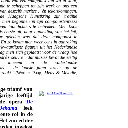
 dood van een componist zijn wij in staat,
ntie te scheppen tot zijn werk en ons een
van deszelfs merites… én tekortkomingen.
e Haagsche Kunstkring zijn traditie
s men begonnen in zijn componistenreeks
rven toondichters te betrekken. Men koos
 eerste uit, naar aanleiding van het feit,
aar geleden was dat deze componist te
f. En zo kwam men weer eens in aanraking
kwaardigste figuren uit het Nederlandse
zag men zich geplaatst voor de vraag hoe
dré’s oeuvre – dat muziek bevat die stellig
ts inneemt in de vaderlandse
enis – de laatste jaren zozeer op de
eraakt.’
(Wouter Paap,
Mens & Melodie
,
ge triomf van
arige leeftijd
rde opera
De
Dekama
leek
nte rol in de
Het zou echter
orden ingelost