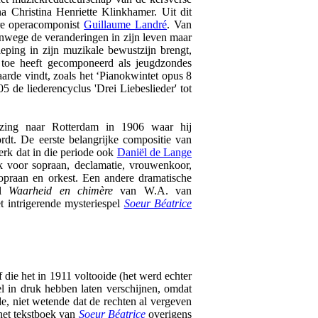
 Christina Henriette Klinkhamer. Uit dit
re operacomponist
Guillaume Landré
. Van
anwege de veranderingen in zijn leven maar
ieping in zijn muzikale bewustzijn brengt,
an toe heeft gecomponeerd als jeugdzondes
arde vindt, zoals het ‘Pianokwintet opus 8
05 de liederencyclus 'Drei Liebeslieder' tot
zing naar Rotterdam in 1906 waar hij
rdt. De eerste belangrijke compositie van
rk dat in die periode ook
Daniël de Lange
rk voor sopraan, declamatie, vrouwenkoor,
opraan en orkest. Een andere dramatische
el
Waarheid en chimère
van W.A. van
 intrigerende mysteriespel
Soeur Béatrice
f die het in 1911 voltooide (het werd echter
el in druk hebben laten verschijnen, omdat
e, niet wetende dat de rechten al vergeven
 het tekstboek van
Soeur Béatrice
overigens