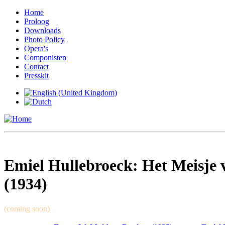
Home
Proloog
Downloads
Photo Policy
Opera's
Componisten
Contact
Presskit
Emiel Hullebroeck: Het Meisje
(1934)
(coming soon)