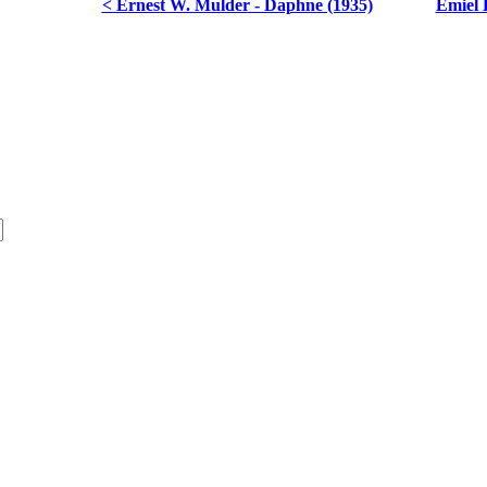
< Ernest W. Mulder - Daphne (1935)
Emiel 