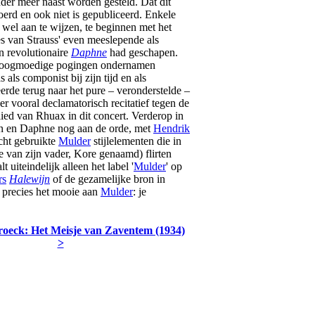
der meer naast worden gesteld. Dat dit
oerd en ook niet is gepubliceerd. Enkele
 wel aan te wijzen, te beginnen met het
s van Strauss' even meeslepende als
n revolutionaire
Daphne
had geschapen.
 hoogmoedige pogingen ondernamen
 als componist bij zijn tijd en als
erde terug naar het pure – veronderstelde –
er vooral declamatorisch recitatief tegen de
lied van Rhuax in dit concert. Verderop in
oon en Daphne nog aan de orde, met
Hendrik
cht gebruikte
Mulder
stijlelementen die in
je van zijn vader, Kore genaamd) flirten
t uiteindelijk alleen het label '
Mulder
' op
rs
Halewijn
of de gezamelijke bron in
 precies het mooie aan
Mulder
: je
roeck: Het Meisje van Zaventem (1934)
>