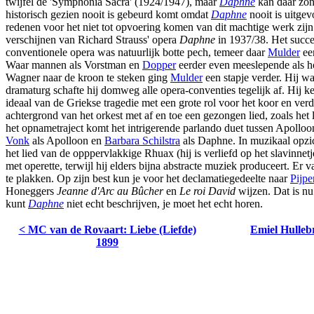
twijfel de 'Symphonia Sacra' (1924/1947), maar
Daphne
kan daar zon
historisch gezien nooit is gebeurd komt omdat
Daphne
nooit is uitgev
redenen voor het niet tot opvoering komen van dit machtige werk zijn
verschijnen van Richard Strauss' opera
Daphne
in 1937/38. Het succe
conventionele opera was natuurlijk botte pech, temeer daar
Mulder
ee
Waar mannen als Vorstman en
Dopper
eerder even meeslepende als
Wagner naar de kroon te steken ging
Mulder
een stapje verder. Hij was
dramaturg schafte hij domweg alle opera-conventies tegelijk af. Hij ke
ideaal van de Griekse tragedie met een grote rol voor het koor en verd
achtergrond van het orkest met af en toe een gezongen lied, zoals het 
het opnametraject komt het intrigerende parlando duet tussen Apoll
Vonk
als Apolloon en
Barbara Schilstra
als Daphne. In muzikaal opzi
het lied van de opppervlakkige Rhuax (hij is verliefd op het slavinnet
met operette, terwijl hij elders bijna abstracte muziek produceert. Er val
te plakken. Op zijn best kun je voor het declamatiegedeelte naar
Pijpe
Honeggers
Jeanne d'Arc au Bûcher
en
Le roi David
wijzen. Dat is nu
kunt
Daphne
niet echt beschrijven, je moet het echt horen.
< MC van de Rovaart: Liebe (Liefde)
Emiel Hulleb
1899