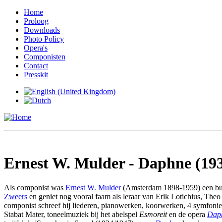
Home
Proloog
Downloads
Photo Policy
Opera's
Componisten
Contact
Presskit
Ernest W. Mulder - Daphne (19
Als componist was
Ernest W. Mulder
(Amsterdam 1898-1959) een buit
Zweers
en geniet nog vooral faam als leraar van Erik Lotichius, The
componist schreef hij liederen, pianowerken, koorwerken, 4 symfon
Stabat Mater, toneelmuziek bij het abelspel
Esmoreit
en de opera
Dap