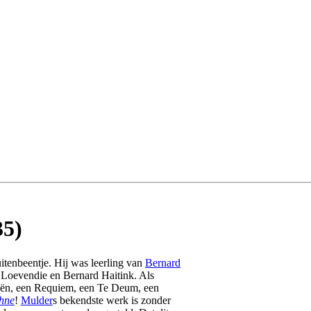
35)
enbeentje. Hij was leerling van
Bernard
o Loevendie en Bernard Haitink. Als
ieën, een Requiem, een Te Deum, een
hne
!
Mulder
s bekendste werk is zonder