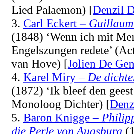
Lied Palaemon) [
Denzil D
3.
Carl Eckert
–
Guillaum
(1848) ‘Wenn ich mit Me
Engelszungen redete’ (Act
van Hove) [
Jolien De Gen
4.
Karel Miry –
De dichte
(1872) ‘Ik bleef den geest
Monoloog Dichter) [
Denz
5.
Baron Knigge –
Philip
die Perle von Augsburg
(1