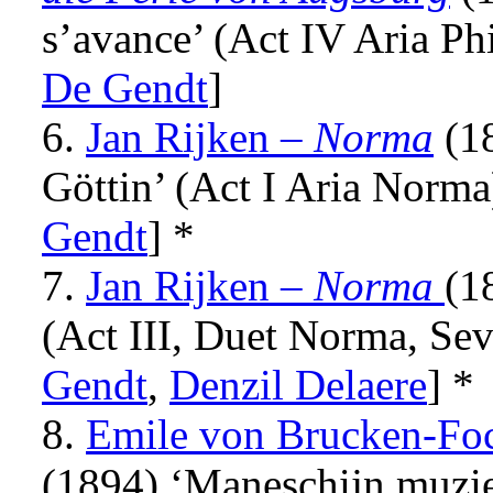
s’avance’ (Act IV Aria Phi
De Gendt
]
6.
Jan Rijken –
Norma
(1
Göttin’ (Act I Aria Norma
Gendt
] *
7.
Jan Rijken
–
Norma
(1
(Act III, Duet Norma, Sev
Gendt
,
Denzil Delaere
] *
8.
Emile von Brucken-Fo
(1894) ‘Maneschijn muzi