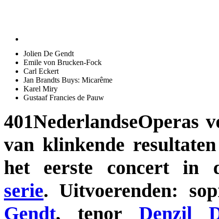
Jolien De Gendt
Emile von Brucken-Fock
Carl Eckert
Jan Brandts Buys: Micarême
Karel Miry
Gustaaf Francies de Pauw
401NederlandseOperas voo
van klinkende resultaten
het eerste concert in
serie
. Uitvoerenden: so
Gendt
, tenor
Denzil D