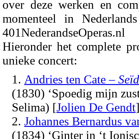
over deze werken en com
momenteel in Nederland
401NederandseOperas.n
Hieronder het complete p
unieke concert:
1.
Andries ten Cate
–
Seïd
(1830) ‘Spoedig mijn zust
Selima) [
Jolien De Gendt
2.
Johannes Bernardus va
(1834) ‘Ginter in ‘t Ionisc