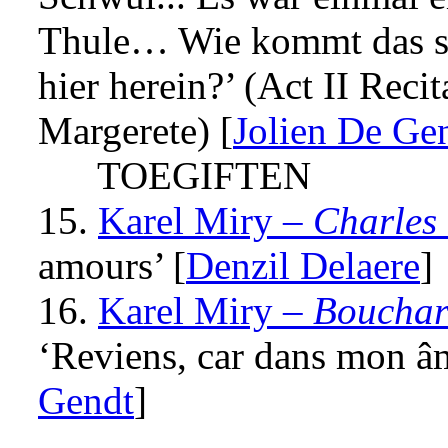
Thule… Wie kommt das s
hier herein?’ (Act II Reci
Margerete) [
Jolien De Ge
TOEGIFTEN
15.
Karel Miry –
Charles
amours’ [
Denzil Delaere
]
16.
Karel Miry
–
Bouchar
‘Reviens, car dans mon âm
Gendt
]