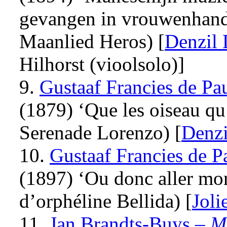
gevangen in vrouwenhand
Maanlied Heros) [
Denzil 
Hilhorst (vioolsolo)]
9.
Gustaaf Francies de P
(1879) ‘Que les oiseau qu’
Serenade Lorenzo) [
Denzi
10.
Gustaaf Francies de 
(1897) ‘Ou donc aller mo
d’orphéline Bellida) [
Joli
11.
Jan Brandts-Buys –
M