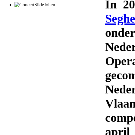
In 2
Seghe
ond
Neder
Opera
geco
Ned
Vlaa
comp
apr