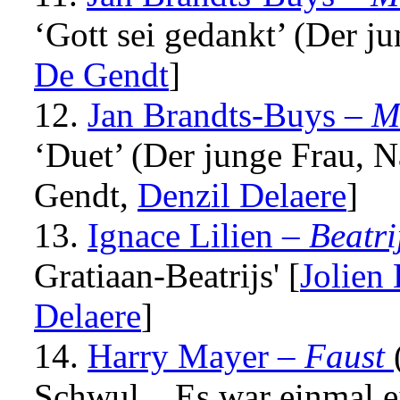
‘Gott sei gedankt’ (Der ju
De Gendt
]
12.
Jan Brandts-Buys
–
M
‘Duet’ (Der junge Frau, N
Gendt,
Denzil Delaere
]
13.
Ignace Lilien –
Beatri
Gratiaan-Beatrijs' [
Jolien
Delaere
]
14.
Harry Mayer
–
Faust
Schwul... Es war einmal e