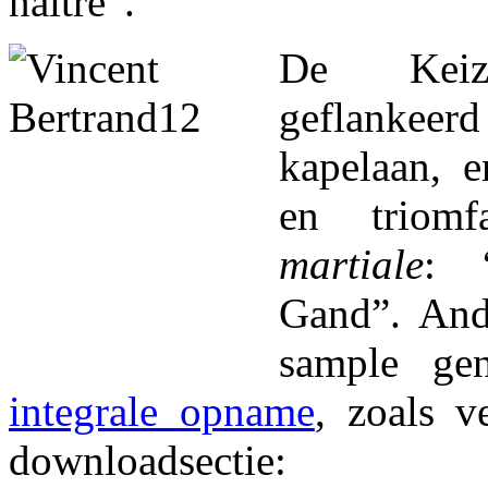
naitre”.
De Keize
geflanke
kapelaan, e
en triomf
martiale
: 
Gand”. An
sample ge
integrale opname
, zoals v
downloadsectie: