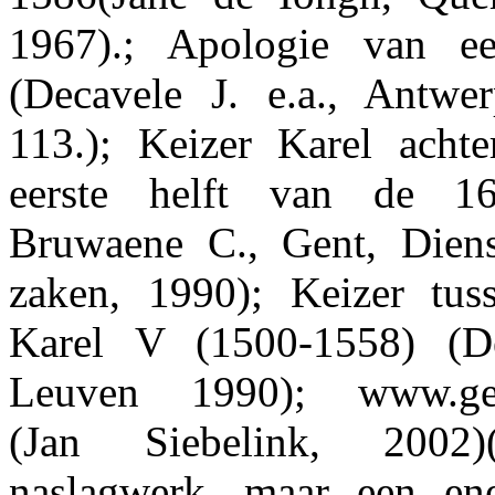
1967).; Apologie van e
(Decavele J. e.a., Antwe
113.); Keizer Karel acht
eerste helft van de 1
Bruwaene C., Gent, Diens
zaken, 1990); Keizer tuss
Karel V (1500-1558) (Dec
Leuven 1990); www.gen
(Jan Siebelink, 2002
naslagwerk, maar een en