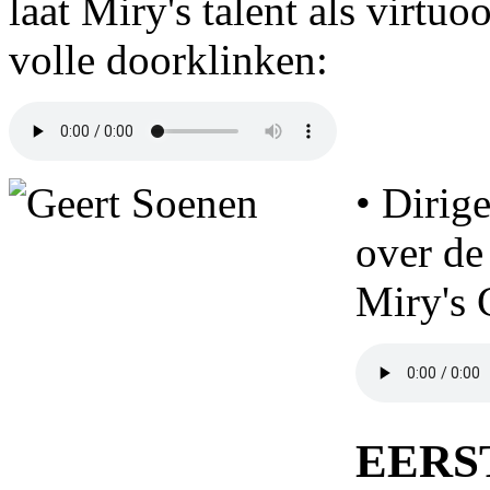
laat Miry's talent als virtuo
volle doorklinken:
• Dirig
over de
Miry's 
EERS