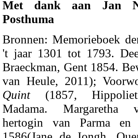
Met dank aan Jan Ne
Posthuma
Bronnen: Memorieboek der
't jaar 1301 tot 1793. De
Braeckman, Gent 1854. Be
van Heule, 2011); Voorw
Quint
(1857, Hippolie
Madama. Margaretha va
hertogin van Parma en 
1586(Jane de Iongh, Que