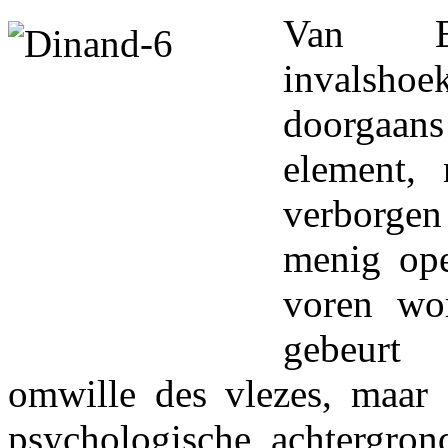
Van Ei
invals
doorgaans
element, 
verborgen
menig ope
voren wor
gebeurt
omwille des vlezes, maar a
psychologische achtergrond