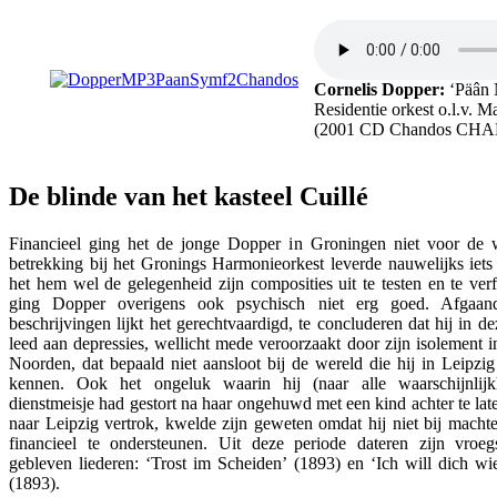
Cornelis Dopper:
‘Päân N
Residentie orkest o.l.v. M
(2001 CD Chandos CHA
De blinde van het kasteel Cuillé
Financieel ging het de jonge Dopper in Groningen niet voor de 
betrekking bij het Gronings Harmonieorkest leverde nauwelijks iets 
het hem wel de gelegenheid zijn composities uit te testen en te verf
ging Dopper overigens ook psychisch niet erg goed. Afgaa
beschrijvingen lijkt het gerechtvaardigd, te concluderen dat hij in d
leed aan depressies, wellicht mede veroorzaakt door zijn isolement i
Noorden, dat bepaald niet aansloot bij de wereld die hij in Leipzig
kennen. Ook het ongeluk waarin hij (naar alle waarschijnlijk
dienstmeisje had gestort na haar ongehuwd met een kind achter te lat
naar Leipzig vertrok, kwelde zijn geweten omdat hij niet bij macht
financieel te ondersteunen. Uit deze periode dateren zijn vroe
gebleven liederen: ‘Trost im Scheiden’ (1893) en ‘Ich will dich wi
(1893).