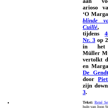
aan voo
arioso va
‘O Marga
blinde v
Cuillé
, 
tijdens
4
Nr. 3
op 2
in het 
Müller M
vertolkt 
en Marga
De Gend
door
Pie
zijn dow
3
.
Tekst:
René Se
hulp van Joop S