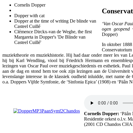
Cornelis Dopper
Conservat
Dopper with cat
Dopper at the time of writing De blinde van
‘Van Oscar Paul 
Casteel Cuillé
ogen geopend v
Clémence Dirckx-van de Weghe, the first
Dopper)
Margareta in Dopper's 'De Blinde van
Casteel Cuillé'
In oktober 1888
Conservatorium v
muziektheorie en muziekhistorie. Hij had daar onder meer les van L
hij bij Karl Wendling, viool bij Friedrich Hermann en ensemblesp
lezingen van Oscar Paul over muziekgeschiedenis en esthetiek. Paul 
aan de dag en stond hem toe ook zijn lezingen aan de Universiteit
levenslange interesse in de klassiek oudheid inluidde, met name de G
o.a. Doppers Vijfde Symfonie, de ‘Sinfonia Epica’ (1908) en ‘Päân No
Cornelis Dopper:
‘Päân N
Residentie orkest o.l.v. M
(2001 CD Chandos CHA