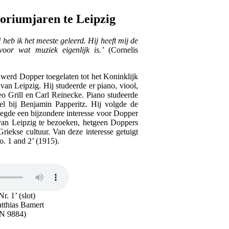
oriumjaren te Leipzig
heb ik het meeste geleerd. Hij heeft mij de
oor wat muziek eigenlijk is.’
(Cornelis
 werd Dopper toegelaten tot het Koninklijk
an Leipzig. Hij studeerde er piano, viool,
eo Grill en Carl Reinecke. Piano studeerde
el bij Benjamin Papperitz. Hij volgde de
legde een bijzondere interesse voor Dopper
 van Leipzig te bezoeken, hetgeen Doppers
riekse cultuur. Van deze interesse getuigt
. 1 and 2’ (1915).
r. 1’ (slot)
atthias Bamert
N 9884)