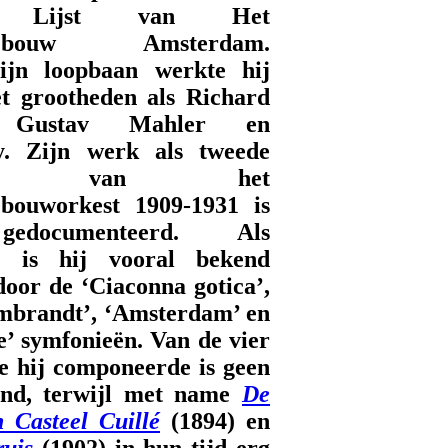
n Lijst van Het
tgebouw Amsterdam.
zijn loopbaan werkte hij
t grootheden als Richard
, Gustav Mahler en
ky. Zijn werk als tweede
gent van het
ebouworkest 1909-1931 is
edocumenteerd. Als
t is hij vooral bekend
door de ‘Ciaconna gotica’,
mbrandt’, ‘Amsterdam’ en
e’ symfonieën. Van de vier
ie hij componeerde is geen
end, terwijl met name
De
n Casteel Cuillé
(1894) en
ruis
(1902) in hun tijd erg