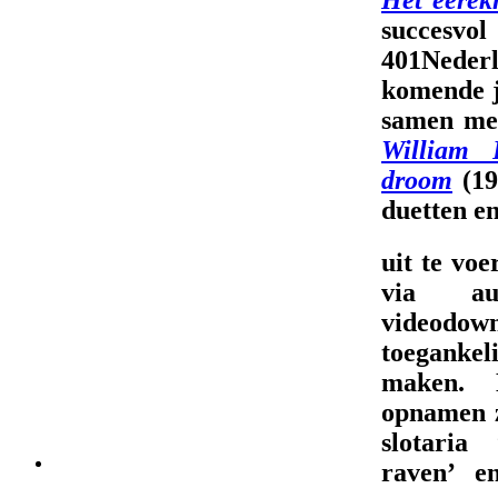
succ
401Neder
komende j
samen me
William R
droom
(19
duetten e
uit te voe
via au
videodown
toegank
maken. 
opnamen z
slotaria 
raven’ e