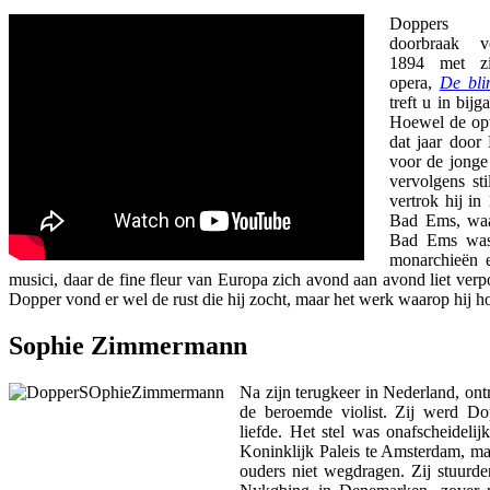
Doppers na
doorbraak v
1894 met zi
opera,
De bli
treft u in bij
Hoewel de opv
dat jaar door
voor de jonge
vervolgens st
vertrok hij i
Bad Ems, waa
Bad Ems was 
monarchieën e
musici, daar de fine fleur van Europa zich avond aan avond liet ve
Dopper vond er wel de rust die hij zocht, maar het werk waarop hij ho
Sophie Zimmermann
Na zijn terugkeer in Nederland, on
de beroemde violist. Zij werd Dop
liefde. Het stel was onafscheidelij
Koninklijk Paleis te Amsterdam, ma
ouders niet wegdragen. Zij stuurde