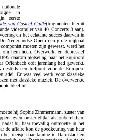
tionale
olgde in
jn eerste
nde van Casteel Cuillé
(fragmenten hieruit
gaande videotrailer van 401Concerts 3 aan).
oering en het eclatante succes daarvan in
 De Nederlandse Opera een grote mijlpaal
 componist moeten zijn geweest, werd het
il om hem heen. Overwerkt en depressief
n 1895 daarom plotseling naar het kuuroord
r Offenbach ooit jarenlang had gewerkt.
destijds een trefpunt voor de Europese
n adel. Er was veel werk voor klassieke
rpozen met klassieke muziek. De overwerkte
opte bleef uit.
tmoette hij Sophie Zimmermann, zuster van
pers even onsterfelijke als onbereikbare
k nadat hij haar toevallig ontmoette in het
ar de affaire kon de goedkeuring van haar
n het meisje naar familie in Darmstadt en