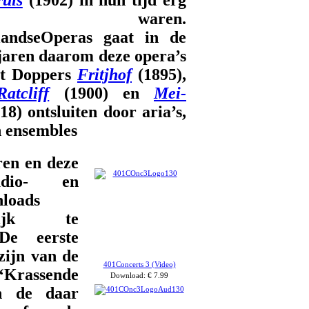
esvol waren.
landseOperas gaat in de
aren daarom deze opera’s
t Doppers
Fritjhof
(1895),
atcliff
(1900) en
Mei-
18) ontsluiten door aria’s,
n ensembles
ren en deze
dio- en
loads
elijk te
De eerste
ijn van de
401Concerts 3 (Video)
‘Krassende
Download: € 7.99
n de daar