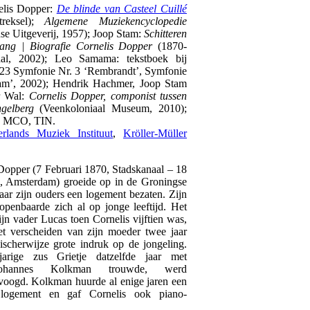
lis Dopper:
De blinde van Casteel Cuillé
treksel);
Algemene Muziekencyclopedie
se Uitgeverij, 1957); Joop Stam:
Schitteren
ang | Biografie Cornelis Dopper
(1870-
aal, 2002); Leo Samama: tekstboek bij
3 Symfonie Nr. 3 ‘Rembrandt’, Symfonie
am’, 2002); Hendrik Hachmer, Joop Stam
r Wal:
Cornelis Dopper, componist tussen
gelberg
(Veenkoloniaal Museum, 2010);
, MCO, TIN.
rlands Muziek Instituut
,
Kröller-Müller
 Dopper (7 Februari 1870, Stadskanaal – 18
, Amsterdam) groeide op in de Groningse
ar zijn ouders een logement bezaten. Zijn
 openbaarde zich al op jonge leeftijd. Het
ijn vader Lucas toen Cornelis vijftien was,
t verscheiden van zijn moeder twee jaar
gischerwijze grote indruk op de jongeling.
arige zus Grietje datzelfde jaar met
 Johannes Kolkman trouwde, werd
voogd. Kolkman huurde al enige jaren een
logement en gaf Cornelis ook piano-