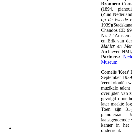
Bronnen:
Corne
(1894, pianoui
(Zuid-Nederland
op de tweede r
1939)(Stadskan
Chandos CD 992
Nr. 7 ‘Amsterd
en Erik van de
Mahler en Men
Archieven NMI
Partners:
Nede
Museum
Cornelis 'Kees'
September 1939
Veenkoloniën wa
muzikale talent
overlijden van z
gevolgd door he
later maakte lo
Toen zijn 31-j
pianoleraar
laatstgenoemde 
kamer in het 
onderricht.