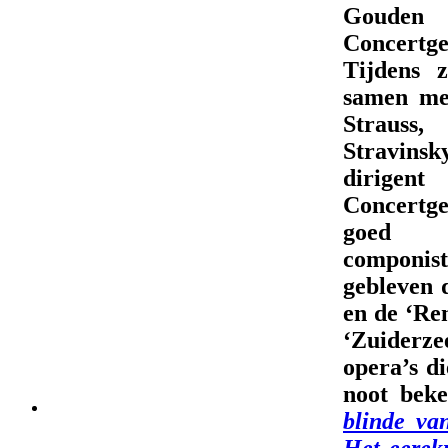
Goude
Concer
Tijdens 
samen me
Strauss
Stravins
diri
Concertg
goed g
componis
gebleven 
en de ‘Re
‘Zuiderze
opera’s d
noot bek
blinde va
Het eerek