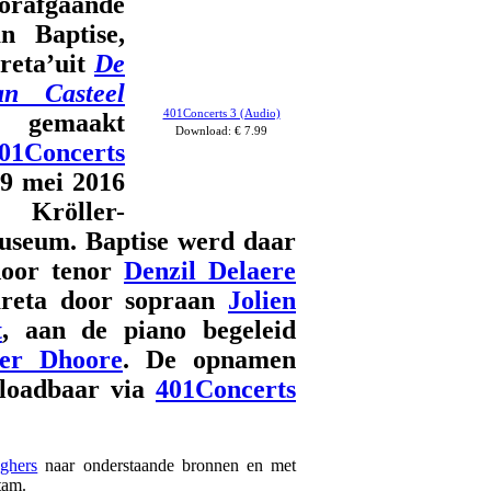
rafgaande
n Baptise,
reta’uit
De
an Casteel
401Concerts 3 (Audio)
gemaakt
Download: €
7.99
01Concerts
9 mei 2016
Kröller-
useum. Baptise werd daar
door tenor
Denzil Delaere
reta door sopraan
Jolien
t
, aan de piano begeleid
ter Dhoore
. De opnamen
nloadbaar via
401Concerts
ghers
naar onderstaande bronnen en met
tam.