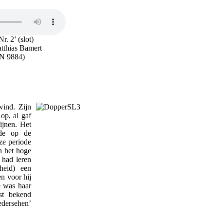
r. 2’ (slot)
atthias Bamert
N 9884)
wind. Zijn
op, al gaf
ijnen. Het
nde op de
eze periode
n het hoge
 had leren
heid) een
en voor hij
e was haar
gst bekend
edersehen’