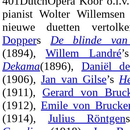
401DutchOpera Koor o.l.v.
pianist Wolter Willemsen 
nieuwe duetten vertol
Dopper
s
De blinde van 
(1894),
Willem Landré
Dekama
(1896),
Daniël d
(1906),
Jan van Gilse
’s
He
(1911),
Gerard von Bruc
(1912),
Emile von Brucke
(1914),
Julius Röntgen