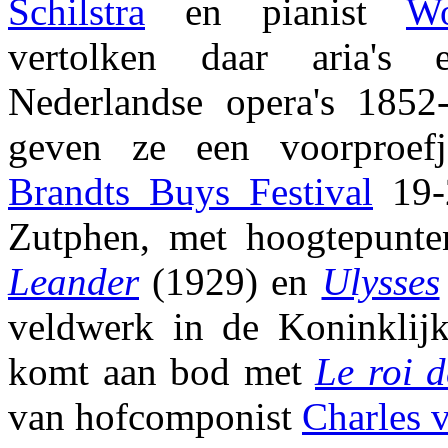
Schilstra
en pianist
Wo
vertolken daar aria's 
Nederlandse opera's 1852
geven ze een voorproe
Brandts Buys Festival
19-
Zutphen, met hoogtepunt
Leander
(1929) en
Ulysses
veldwerk in de Koninklij
komt aan bod met
Le roi 
van hofcomponist
Charles 