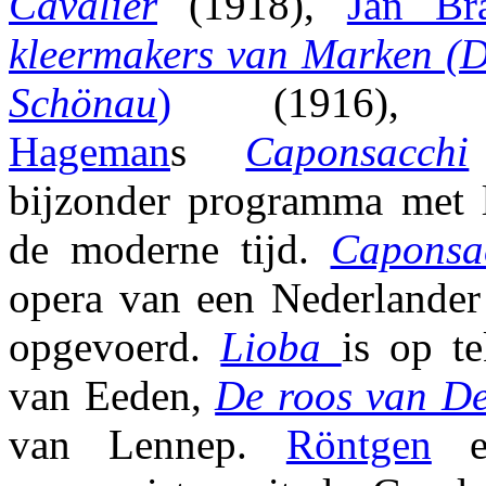
Cavalier
(1918),
Jan Br
kleermakers van Marken (D
Schönau
)
(1916)
Hageman
s
Caponsacchi
bijzonder programma met lo
de moderne tijd.
Caponsa
opera van een Nederlander
opgevoerd.
Lioba
is op t
van Eeden,
De roos van D
van Lennep.
Röntgen