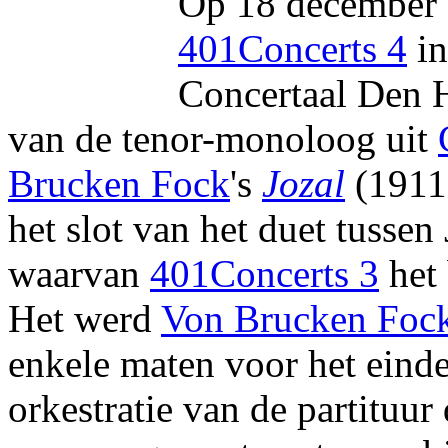
Op 18 december 
401Concerts 4
in
Concertaal Den H
van de tenor-monoloog uit
Brucken Fock
's
Jozal
(1911
het slot van het duet tussen
waarvan
401Concerts 3
het 
Het werd
Von Brucken Foc
enkele maten voor het eind
orkestratie van de partituur 