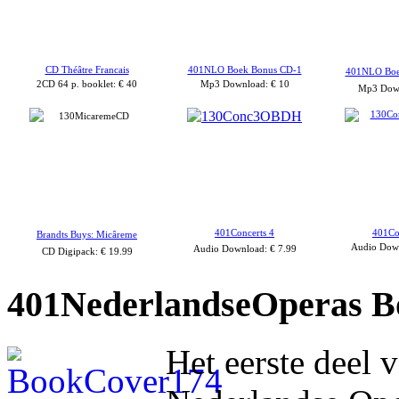
CD Théâtre Francais
401NLO Boek Bonus CD-1
401NLO Boe
2CD 64 p. booklet: € 40
Mp3 Download: € 10
Mp3 Dow
401Concerts 4
401Co
Brandts Buys: Micâreme
Audio Down
Audio
Download:
€ 7.99
CD Digipack
:
€ 19.99
401NederlandseOperas
Bo
Het eerste deel 