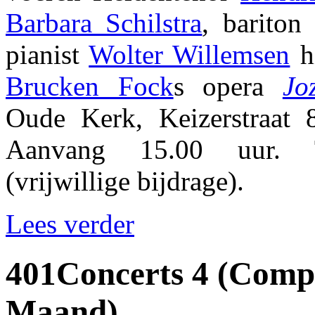
Barbara Schilstra
, barito
pianist
Wolter Willemsen
hi
Brucken Fock
s opera
Jo
Oude Kerk, Keizerstraat 
Aanvang 15.00 uur. T
(vrijwillige bijdrage).
Lees verder
401Concerts 4 (Comp
Maand)